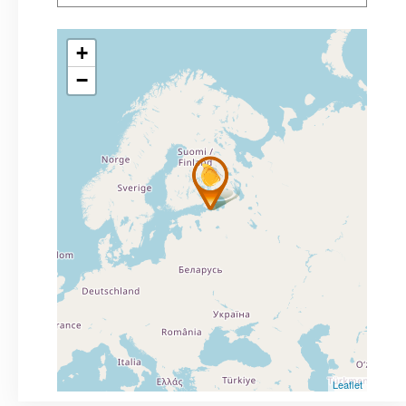
+
−
Leaflet