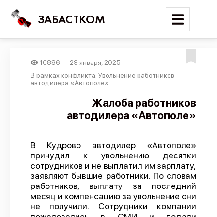
ЗАБАСТКОМ
10886
29 января, 2025
Войти
В рамках конфликта: Увольнение работников
автодилера «Автополе»
Поиск
Жалоба работников
автодилера «Автополе»
Новости
Карта событий
В Кудрово автодилер «Автополе»
Трудовые конфликты
принудил к увольнению десятки
Отчеты
сотрудников и не выплатил им зарплату,
заявляют бывшие работники. По словам
Предложить публикацию
работников, выплату за последний
месяц и компенсацию за увольнение они
Справочник
не получили. Сотрудники компании
API
пожаловались в СМИ и подали