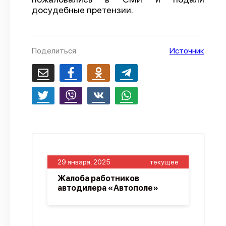
досудебные претензии.
О проекте
Политика конфиденциальности
Поделиться
Источник
29 января, 2025
текущее
Жалоба работников
автодилера «Автополе»