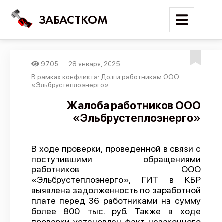
ЗАБАСТКОМ
9705
28 января, 2025
Войти
В рамках конфликта: Долги работникам ООО
«Эльбрустеплоэнерго»
Поиск
Жалоба работников ООО
«Эльбрустеплоэнерго»
Новости
Карта событий
В ходе проверки, проведенной в связи с
Трудовые конфликты
поступившими обращениями
Отчеты
работников ООО
«Эльбрустеплоэнерго», ГИТ в КБР
Предложить публикацию
выявлена задолженность по заработной
плате перед 36 работниками на сумму
Справочник
более 800 тыс. руб. Также в ходе
API
проверки установлен факт незаконного