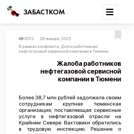
ЗАБАСТКОМ
8312
28 января, 2025
Войти
В рамках конфликта: Долги работникам
нефтегазовой сервисной компании в Тюмени
Поиск
Жалоба работников
нефтегазовой сервисной
Новости
компании в Тюмени
Карта событий
Трудовые конфликты
Более 38,7 млн рублей задолжала своим
Отчеты
сотрудникам крупная тюменская
организация, поставляющая сервисные
Предложить публикацию
услуги в нефтегазовой отрасли на
Справочник
Крайнем Севере. Вахтовики обратились
в трудовую инспекцию. Решение о
API