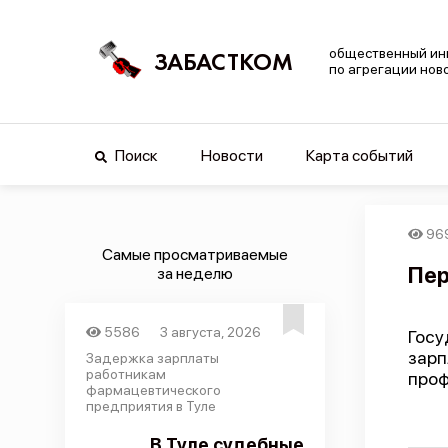
общественный ин
ЗАБАСТКОМ
по агрегации нов
Поиск
Новости
Карта событий
96
Самые просматриваемые
Пер
за неделю
5586
3 августа, 2026
Госу
зарп
Задержка зарплаты
работникам
проф
фармацевтического
предприятия в Туле
В Туле судебные