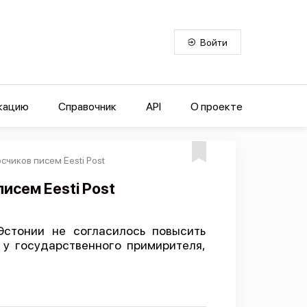
Войти
кацию
Справочник
API
О проекте
счиков писем Eesti Post
исем Eesti Post
Эстонии не согласилось повысить
 у государственного примирителя,