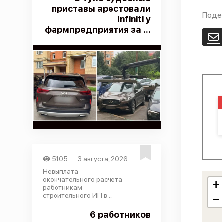
приставы арестовали
Поде
Infiniti у
фармпредприятия за ...
E
5105
3 августа, 2026
Невыплата
окончательного расчета
+
работникам
строительного ИП в ...
−
6 работников