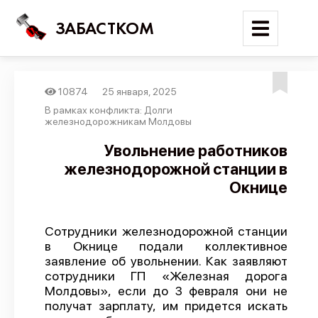
ЗАБАСТКОМ
10874
25 января, 2025
Войти
В рамках конфликта: Долги
железнодорожникам Молдовы
Поиск
Увольнение работников
железнодорожной станции в
Новости
Окнице
Карта событий
Трудовые конфликты
Сотрудники железнодорожной станции
Отчеты
в Окнице подали коллективное
заявление об увольнении. Как заявляют
Предложить публикацию
сотрудники ГП «Железная дорога
Справочник
Молдовы», если до 3 февраля они не
получат зарплату, им придется искать
API