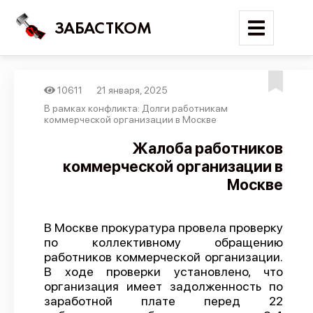
ЗАБАСТКОМ
10611
21 января, 2025
Войти
В рамках конфликта: Долги работникам
коммерческой организации в Москве
Поиск
Жалоба работников
коммерческой организации в
Новости
Москве
Карта событий
Трудовые конфликты
В Москве прокуратура провела проверку
Отчеты
по коллективному обращению
работников коммерческой организации.
Предложить публикацию
В ходе проверки установлено, что
Справочник
организация имеет задолженность по
заработной плате перед 22
API