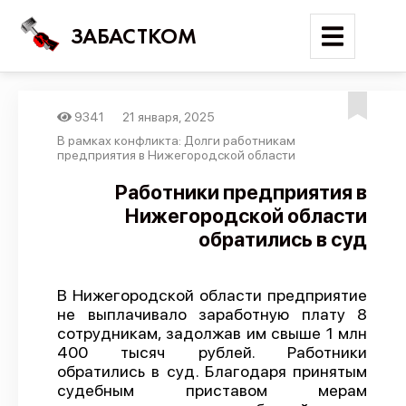
ЗАБАСТКОМ
9341
21 января, 2025
Войти
В рамках конфликта: Долги работникам
предприятия в Нижегородской области
Поиск
Работники предприятия в
Нижегородской области
Новости
обратились в суд
Карта событий
Трудовые конфликты
В Нижегородской области предприятие
Отчеты
не выплачивало заработную плату 8
сотрудникам, задолжав им свыше 1 млн
Предложить публикацию
400 тысяч рублей. Работники
Справочник
обратились в суд. Благодаря принятым
судебным приставом мерам
API