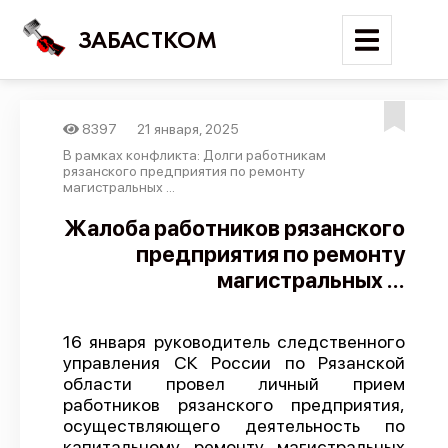
ЗАБАСТКОМ
8397
21 января, 2025
Войти
В рамках конфликта: Долги работникам
рязанского предприятия по ремонту
магистральных ...
Поиск
Жалоба работников рязанского
Новости
предприятия по ремонту
Карта событий
магистральных ...
Трудовые конфликты
Отчеты
16 января руководитель следственного
управления СК России по Рязанской
Предложить публикацию
области провел личный прием
работников рязанского предприятия,
Справочник
осуществляющего деятельность по
API
капитальному ремонту магистральных