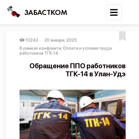
ЗАБАСТКОМ
10242
20 января, 2025
Войти
В рамках конфликта: Оплата и условия труда
работников ТГК-14
Поиск
Обращение ППО работников
ТГК-14 в Улан-Удэ
Новости
Карта событий
Трудовые конфликты
Отчеты
Предложить публикацию
Справочник
API