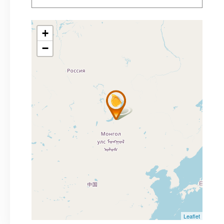
+
−
Leaflet