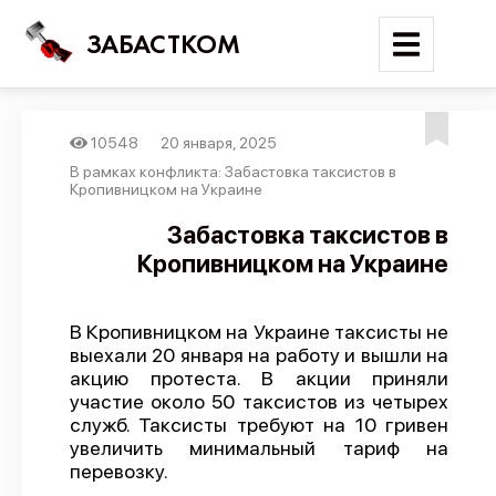
ЗАБАСТКОМ
10548
20 января, 2025
Войти
В рамках конфликта: Забастовка таксистов в
Кропивницком на Украине
Поиск
Забастовка таксистов в
Кропивницком на Украине
Новости
Карта событий
В Кропивницком на Украине таксисты не
Трудовые конфликты
выехали 20 января на работу и вышли на
Отчеты
акцию протеста. В акции приняли
участие около 50 таксистов из четырех
Предложить публикацию
служб. Таксисты требуют на 10 гривен
увеличить минимальный тариф на
Справочник
перевозку.
API