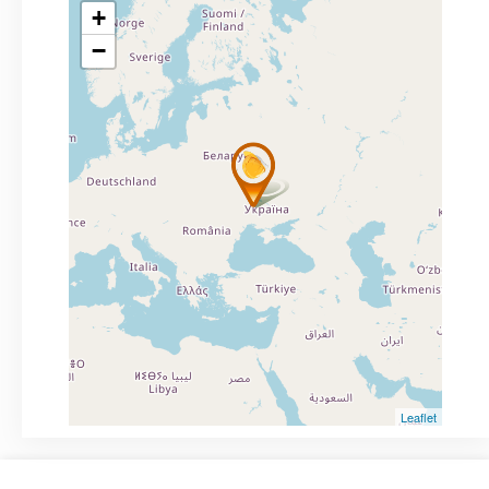
+
−
Leaflet