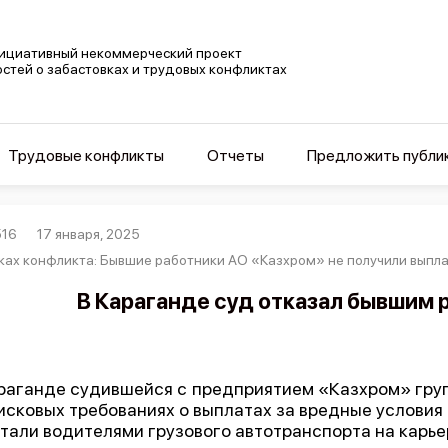
ициативный некоммерческий проект
остей о забастовках и трудовых конфликтах
Трудовые конфликты
Отчеты
Предложить публи
516
17 января, 2025
ках конфликта: Бывшие работники АО «Казхром» не получили выплаты
В Караганде суд отказал бывшим 
раганде судившейся с предприятием «Казхром» груп
 исковых требованиях о выплатах за вредные условия
тали водителями грузового автотранспорта на карье