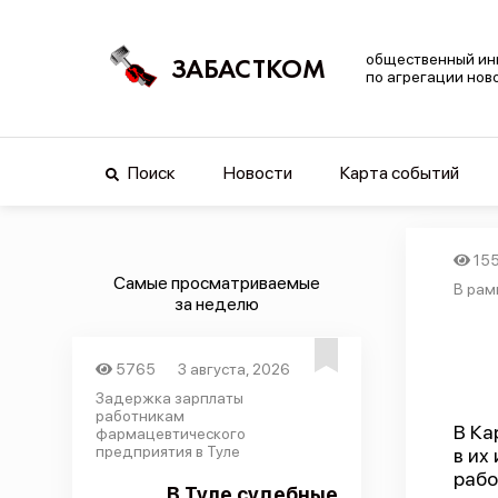
общественный ин
ЗАБАСТКОМ
по агрегации нов
Поиск
Новости
Карта событий
15
Самые просматриваемые
В рам
за неделю
5765
3 августа, 2026
Задержка зарплаты
работникам
В Ка
фармацевтического
предприятия в Туле
в их
рабо
В Туле судебные