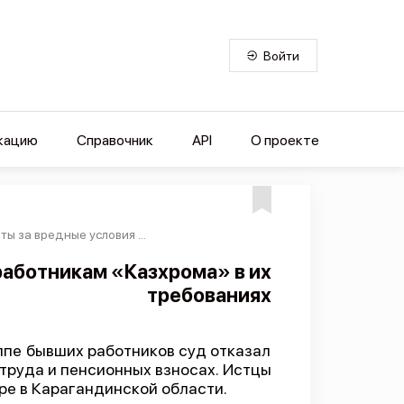
Войти
кацию
Справочник
API
О проекте
 за вредные условия ...
работникам «Казхрома» в их
требованиях
пе бывших работников суд отказал
 труда и пенсионных взносах. Истцы
ре в Карагандинской области.