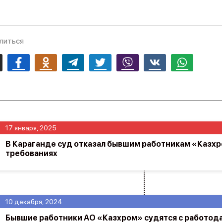
литься
mail
Facebook
Odnoklassniki
Telegram
Twitter
Viber
Vk
Whatsapp
17 января, 2025
В Караганде суд отказал бывшим работникам «Казхр
требованиях
10 декабря, 2024
Бывшие работники АО «Казхром» судятся с работод