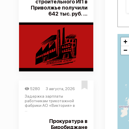
строительного ИП в
Приволжье получили
642 тыс. руб. ...
+
−
5280
3 августа, 2026
Задержка зарплаты
работникам трикотажной
фабрики АО «Виктория» в
...
Прокуратура в
Биробиджане