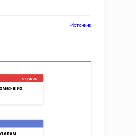
Источник
текущее
ома» в их
ателем