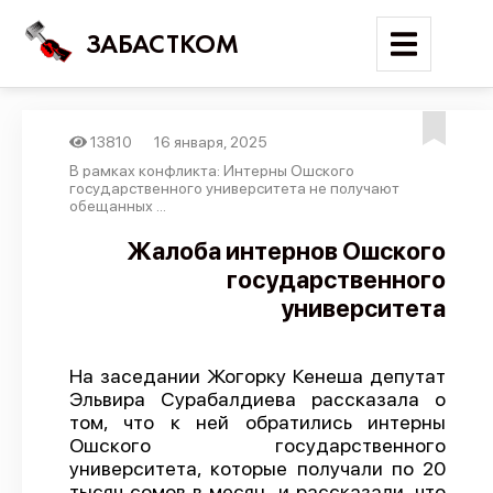
ЗАБАСТКОМ
13810
16 января, 2025
Войти
В рамках конфликта: Интерны Ошского
государственного университета не получают
обещанных ...
Поиск
Жалоба интернов Ошского
Новости
государственного
Карта событий
университета
Трудовые конфликты
Отчеты
На заседании Жогорку Кенеша депутат
Эльвира Сурабалдиева рассказала о
Предложить публикацию
том, что к ней обратились интерны
Ошского государственного
Справочник
университета, которые получали по 20
API
тысяч сомов в месяц, и рассказали, что