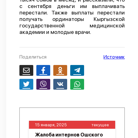
с сентября деньги им выплачивать
О проекте
перестали. Также выплаты перестали
получать ординаторы Кыргызской
Политика конфиденциальности
государственной медицинской
академии и молодые врачи.
Поделиться
Источник
15 января, 2025
текущее
Жалоба интернов Ошского