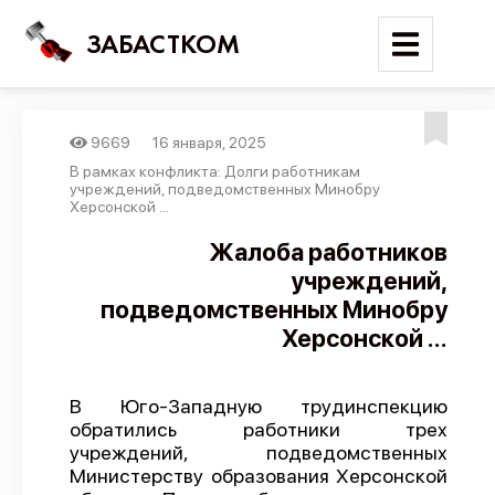
ЗАБАСТКОМ
9669
16 января, 2025
Войти
В рамках конфликта: Долги работникам
учреждений, подведомственных Минобру
Херсонской ...
Поиск
Жалоба работников
Новости
учреждений,
Карта событий
подведомственных Минобру
Херсонской ...
Трудовые конфликты
Отчеты
В Юго-Западную трудинспекцию
Предложить публикацию
обратились работники трех
Справочник
учреждений, подведомственных
Министерству образования Херсонской
API