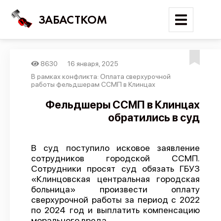
ЗАБАСТКОМ
8630
16 января, 2025
Войти
В рамках конфликта: Оплата сверхурочной
работы фельдшерам ССМП в Клинцах
Поиск
Фельдшеры ССМП в Клинцах
обратились в суд
Новости
Карта событий
В суд поступило исковое заявление
Трудовые конфликты
сотрудников городской ССМП.
Отчеты
Сотрудники просят суд обязать ГБУЗ
«Клинцовская центральная городская
Предложить публикацию
больница» произвести оплату
сверхурочной работы за период с 2022
Справочник
по 2024 год и выплатить компенсацию
API
морального вреда.