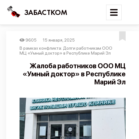
ЗАБАСТКОМ
9605
15 января, 2025
Войти
В рамках конфликта: Долги работникам ООО
МЦ «Умный доктор» в Республике Марий Эл
Поиск
Жалоба работников ООО МЦ
«Умный доктор» в Республике
Новости
Марий Эл
Карта событий
Трудовые конфликты
Отчеты
Предложить публикацию
Справочник
API