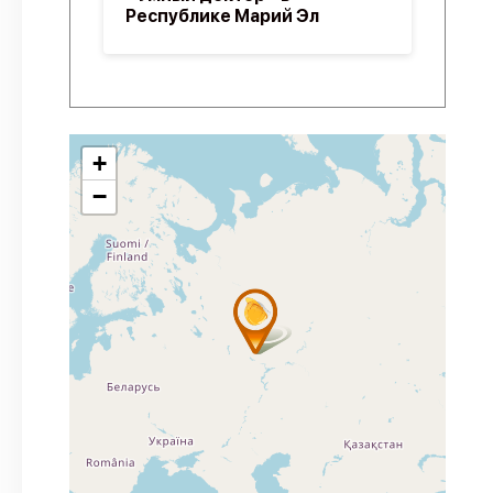
Республике Марий Эл
+
−