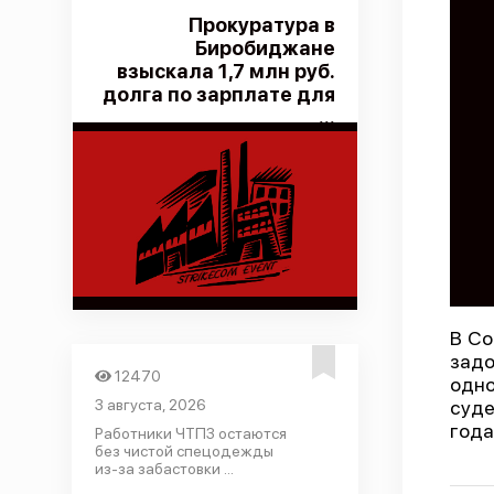
Прокуратура в
Биробиджане
взыскала 1,7 млн руб.
долга по зарплате для
...
В Со
задо
12470
одно
3 августа, 2026
суде
года
Работники ЧТПЗ остаются
без чистой спецодежды
из-за забастовки ...