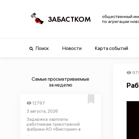
общественный ин
ЗАБАСТКОМ
по агрегации нов
Поиск
Новости
Карта событий
97
Самые просматриваемые
Раб
за неделю
12797
3 августа, 2026
Задержка зарплаты
работникам трикотажной
фабрики АО «Виктория» в
...