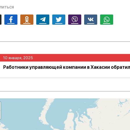
литься
mail
Facebook
Odnoklassniki
Telegram
Twitter
Viber
Vk
Whatsapp
10 января, 2025
Работники управляющей компании в Хакасии обратил