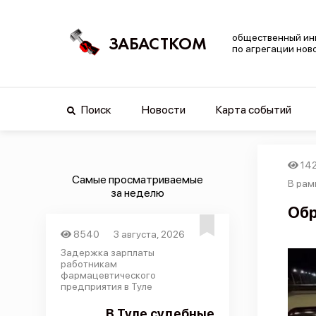
общественный ин
ЗАБАСТКОМ
по агрегации нов
Поиск
Новости
Карта событий
14
Самые просматриваемые
В рамк
за неделю
Обр
8540
3 августа, 2026
Задержка зарплаты
работникам
фармацевтического
предприятия в Туле
В Туле судебные