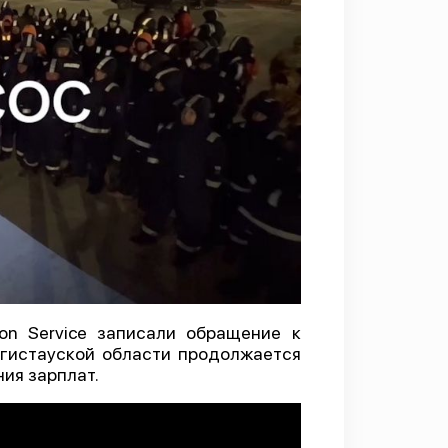
on Service записали обращение к
нгистауской области продолжается
ия зарплат.