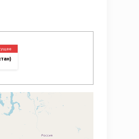
кущее
стан)