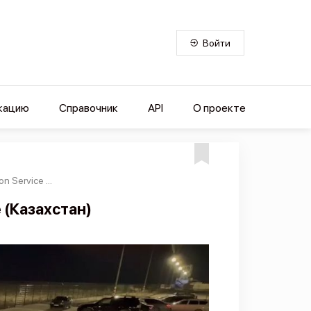
Войти
кацию
Справочник
API
О проекте
 Service ...
 (Казахстан)