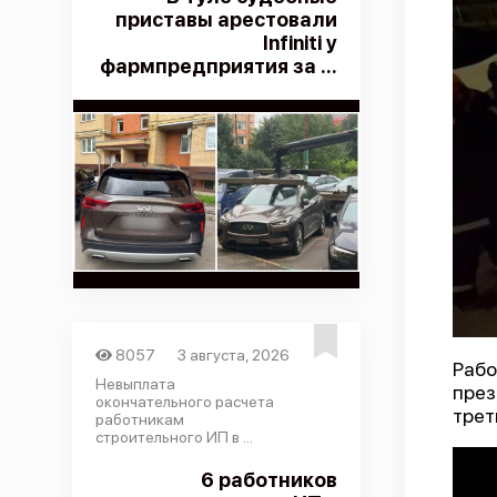
приставы арестовали
Infiniti у
фармпредприятия за ...
8057
3 августа, 2026
Рабо
Невыплата
през
окончательного расчета
трет
работникам
строительного ИП в ...
6 работников