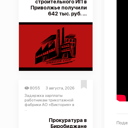
строительного ИП в
Приволжье получили
642 тыс. руб. ...
8055
3 августа, 2026
Задержка зарплаты
работникам трикотажной
фабрики АО «Виктория» в
...
Прокуратура в
Поде
Биробиджане