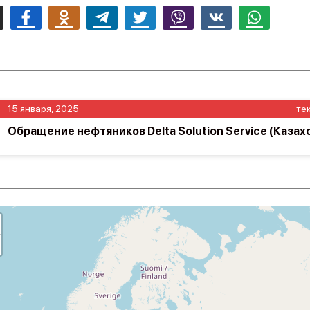
mail
Facebook
Odnoklassniki
Telegram
Twitter
Viber
Vk
Whatsapp
15 января, 2025
те
Обращение нефтяников Delta Solution Service (Казах