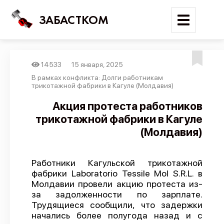
ЗАБАСТКОМ
14533
15 января, 2025
Войти
В рамках конфликта: Долги работникам
трикотажной фабрики в Кагуле (Молдавия)
Поиск
Акция протеста работников
трикотажной фабрики в Кагуле
Новости
(Молдавия)
Карта событий
Трудовые конфликты
Работники Кагульской трикотажной
Отчеты
фабрики Laboratorio Tessile Mol S.R.L. в
Молдавии провели акцию протеста из-
Предложить публикацию
за задолженности по зарплате.
Справочник
Трудящиеся сообщили, что задержки
начались более полугода назад и с
API