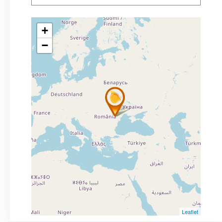
+
−
Leaflet