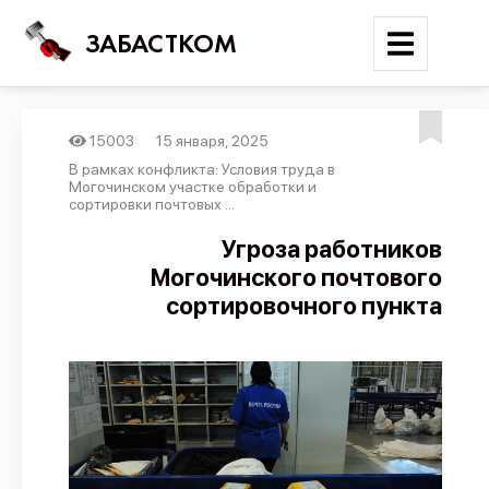
ЗАБАСТКОМ
15003
15 января, 2025
Войти
В рамках конфликта: Условия труда в
Могочинском участке обработки и
сортировки почтовых ...
Поиск
Угроза работников
Новости
Могочинского почтового
Карта событий
сортировочного пункта
Трудовые конфликты
Отчеты
Предложить публикацию
Справочник
API