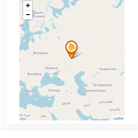
+
−
Leaflet