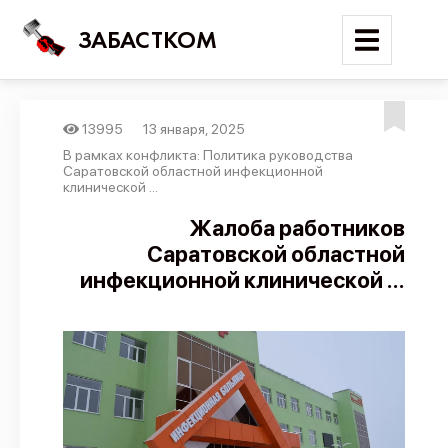
ЗАБАСТКОМ
13995
13 января, 2025
Войти
В рамках конфликта: Политика руководства
Саратовской областной инфекционной
клинической ...
Поиск
Жалоба работников
Новости
Саратовской областной
Карта событий
инфекционной клинической ...
Трудовые конфликты
Отчеты
Предложить публикацию
Справочник
API