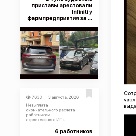
приставы арестовали
Infiniti у
фармпредприятия за ...
Сотр
7630
3 августа, 2026
увол
Невыплата
выда
окончательного расчета
работникам
строительного ИП в ...
6 работников