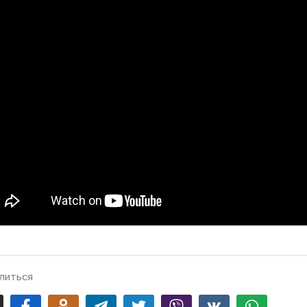
литься
mail
Facebook
Odnoklassniki
Telegram
Twitter
Viber
Vk
Whatsapp