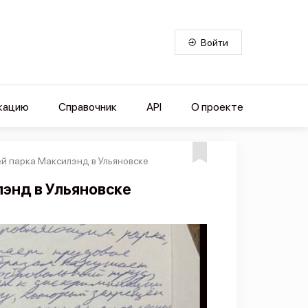
Войти
кацию
Справочник
API
О проекте
й парка Максилэнд в Ульяновске
энд в Ульяновске