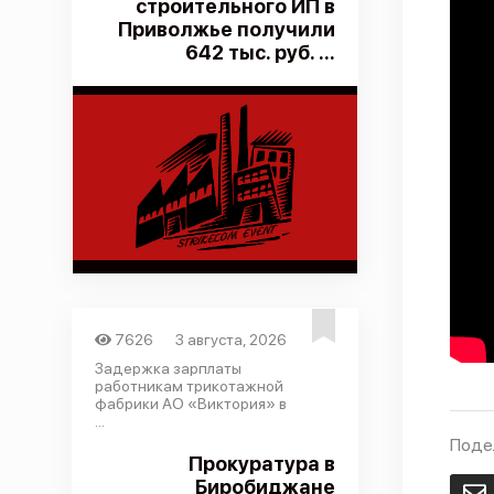
строительного ИП в
Приволжье получили
642 тыс. руб. ...
7626
3 августа, 2026
Задержка зарплаты
работникам трикотажной
фабрики АО «Виктория» в
...
Поде
Прокуратура в
Биробиджане
E