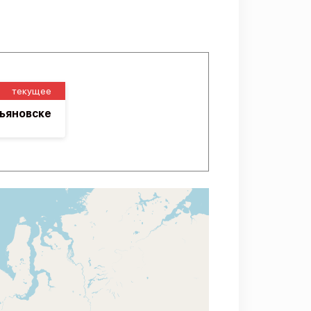
текущее
льяновске