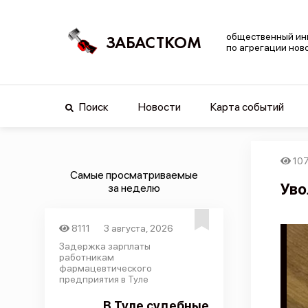
общественный ин
ЗАБАСТКОМ
по агрегации нов
Поиск
Новости
Карта событий
10
Самые просматриваемые
Уво
за неделю
8111
3 августа, 2026
Задержка зарплаты
работникам
фармацевтического
предприятия в Туле
В Туле судебные