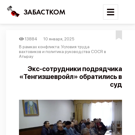
ЗАБАСТКОМ
13884
10 января, 2025
Войти
В рамках конфликта: Условия труда
вахтовиков и политика руководства COCR в
Атырау
Поиск
Экс-сотрудники подрядчика
Новости
«Тенгизшевройл» обратились в
Карта событий
суд
Трудовые конфликты
Отчеты
Предложить публикацию
Справочник
API