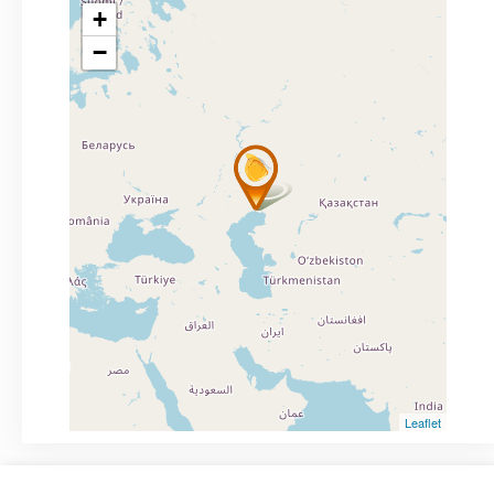
+
−
Leaflet