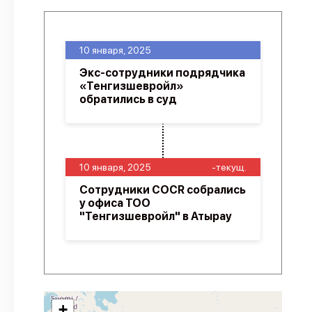
10 января, 2025
Экс-сотрудники подрядчика
«Тенгизшевройл»
обратились в суд
10 января, 2025
-текущ.
Сотрудники COCR собрались
у офиса ТОО
"Тенгизшевройл" в Атырау
+