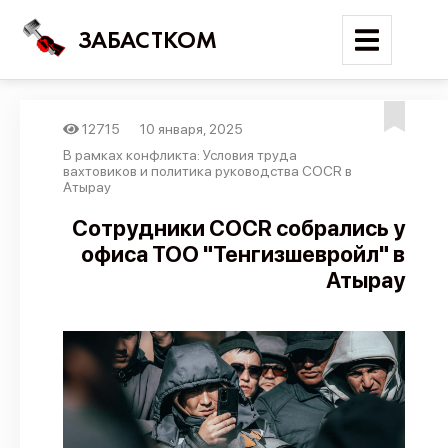
ЗАБАСТКОМ
12715
10 января, 2025
Войти
В рамках конфликта: Условия труда
вахтовиков и политика руководства COCR в
Атырау
Поиск
Сотрудники COCR собрались у
Новости
офиса ТОО "Тенгизшевройл" в
Карта событий
Атырау
Трудовые конфликты
Отчеты
Предложить публикацию
Справочник
API