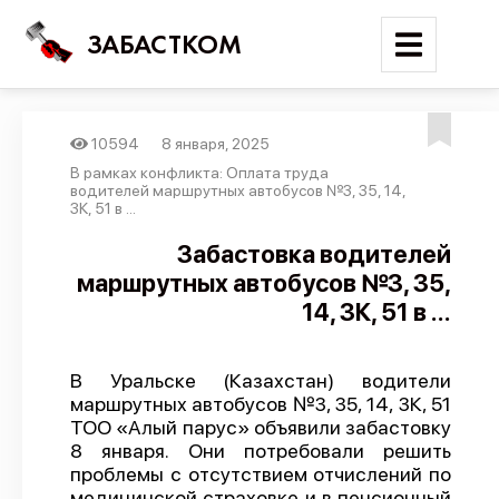
ЗАБАСТКОМ
10594
8 января, 2025
Войти
В рамках конфликта: Оплата труда
водителей маршрутных автобусов №3, 35, 14,
3К, 51 в ...
Поиск
Забастовка водителей
Новости
маршрутных автобусов №3, 35,
Карта событий
14, 3К, 51 в ...
Трудовые конфликты
Отчеты
В Уральске (Казахстан) водители
маршрутных автобусов №3, 35, 14, 3К, 51
Предложить публикацию
ТОО «Алый парус» объявили забастовку
8 января. Они потребовали решить
Справочник
проблемы с отсутствием отчислений по
API
медицинской страховке и в пенсионный