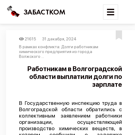
ЗАБАСТКОМ
21615
31 декабря, 2024
Войти
В рамках конфликта: Долги работникам
химического предприятия из города
Волжского ...
Поиск
Работникам в Волгоградской
Новости
области выплатили долги по
Карта событий
зарплате
Трудовые конфликты
Отчеты
В Государственную инспекцию труда в
Волгоградской области обратились с
Предложить публикацию
коллективным заявлением работники
организации, осуществляющей
Справочник
производство химических веществ, в
API
котором сообщили о задержке