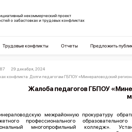
ициативный некоммерческий проект
остей о забастовках и трудовых конфликтах
Трудовые конфликты
Отчеты
Предложить публи
787
29 декабря, 2024
ках конфликта: Долги педагогам ГБПОУ «Минераловодский региона
Жалоба педагогов ГБПОУ «Мине
м
нераловодскую межрайонную прокуратуру обрати
жетного профессионального образовательного
иональный многопрофильный колледж». Уст