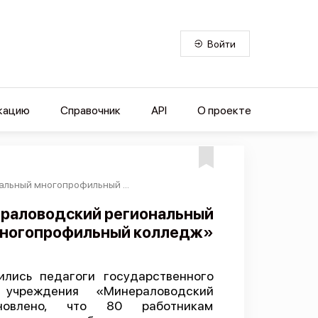
Войти
кацию
Справочник
API
О проекте
льный многопрофильный ...
раловодский региональный
ногопрофильный колледж»
лись педагоги государственного
 учреждения «Минераловодский
ановлено, что 80 работникам