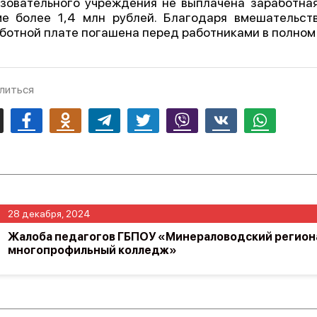
зовательного учреждения не выплачена заработная
е более 1,4 млн рублей. Благодаря вмешательст
ботной плате погашена перед работниками в полном
литься
mail
Facebook
Odnoklassniki
Telegram
Twitter
Viber
Vk
Whatsapp
28 декабря, 2024
Жалоба педагогов ГБПОУ «Минераловодский регион
многопрофильный колледж»