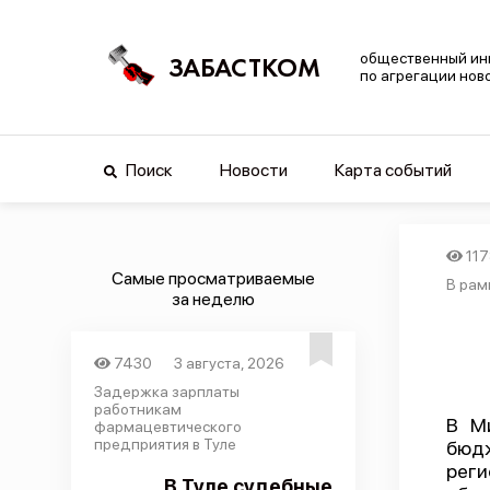
общественный ин
ЗАБАСТКОМ
по агрегации нов
Поиск
Новости
Карта событий
11
Самые просматриваемые
В рам
за неделю
7430
3 августа, 2026
Задержка зарплаты
работникам
В Ми
фармацевтического
предприятия в Туле
бюд
рег
В Туле судебные