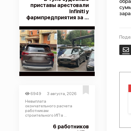
обра
приставы арестовали
сумм
Infiniti у
зара
фармпредприятия за ...
Поде
E
6949
3 августа, 2026
Невыплата
окончательного расчета
работникам
строительного ИП в ...
6 работников