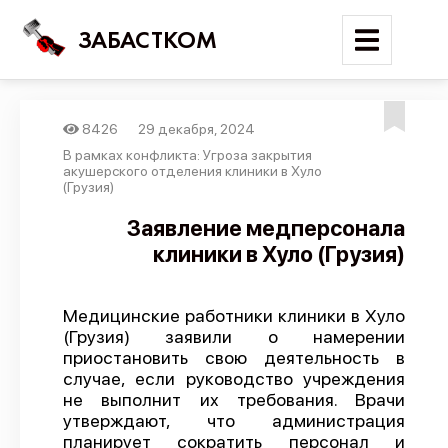
ЗАБАСТКОМ
8426
29 декабря, 2024
Войти
В рамках конфликта: Угроза закрытия
акушерского отделения клиники в Хуло
(Грузия)
Поиск
Заявление медперсонала
Новости
клиники в Хуло (Грузия)
Карта событий
Трудовые конфликты
Медицинские работники клиники в Хуло
(Грузия) заявили о намерении
Отчеты
приостановить свою деятельность в
Предложить публикацию
случае, если руководство учреждения
не выполнит их требования. Врачи
Справочник
утверждают, что администрация
планирует сократить персонал и
API