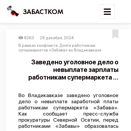
ЗАБАСТКОМ
8263
29 декабря, 2024
Войти
В рамках конфликта: Долги работникам
супермаркетов «Забава» во Владикавказе
Поиск
Заведено уголовное дело о
невыплате зарплаты
Новости
работникам супермаркета ...
Карта событий
Трудовые конфликты
Во Владикавказе заведено уголовное
Отчеты
дело о невыплате заработной платы
работникам супермаркета «Забава».
Предложить публикацию
Как сообщает пресс-служба
Справочник
прокуратуры Северной Осетии, перед
работниками «Забавы» образовалась
API