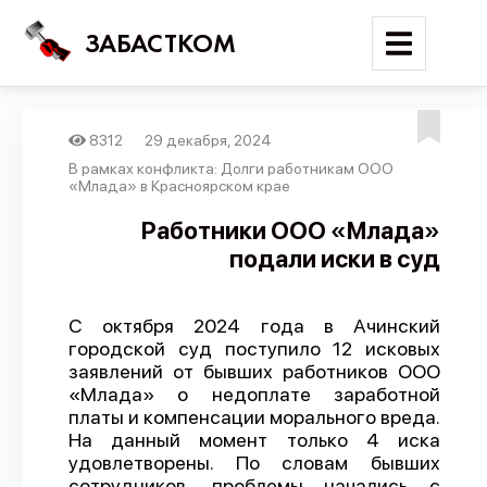
ЗАБАСТКОМ
8312
29 декабря, 2024
Войти
В рамках конфликта: Долги работникам ООО
«Млада» в Красноярском крае
Поиск
Работники ООО «Млада»
подали иски в суд
Новости
Карта событий
С октября 2024 года в Ачинский
Трудовые конфликты
городской суд поступило 12 исковых
Отчеты
заявлений от бывших работников ООО
«Млада» о недоплате заработной
Предложить публикацию
платы и компенсации морального вреда.
На данный момент только 4 иска
Справочник
удовлетворены. По словам бывших
API
сотрудников, проблемы начались с