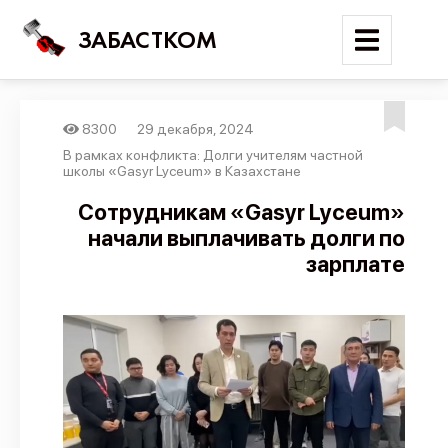
ЗАБАСТКОМ
8300
29 декабря, 2024
Войти
В рамках конфликта: Долги учителям частной
школы «Gasyr Lyceum» в Казахстане
Поиск
Сотрудникам «Gasyr Lyceum»
начали выплачивать долги по
Новости
зарплате
Карта событий
Трудовые конфликты
Отчеты
Предложить публикацию
Справочник
API