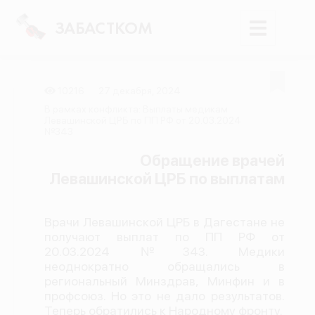
ЗАБАСТКОМ
10216
27 декабря, 2024
Войти
В рамках конфликта: Выплаты медикам
Левашинской ЦРБ по ПП РФ от 20.03.2024
№343
Поиск
Обращение врачей
Новости
Левашинской ЦРБ по выплатам
Карта событий
Трудовые конфликты
Врачи Левашинской ЦРБ в Дагестане не
получают выплат по ПП РФ от
Отчеты
20.03.2024 №343. Медики
Предложить публикацию
неоднократно обращались в
региональный Минздрав, Минфин и в
Справочник
профсоюз. Но это не дало результатов.
Теперь обратились к Народному фронту.
API