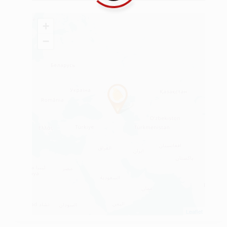
+
−
Leaflet