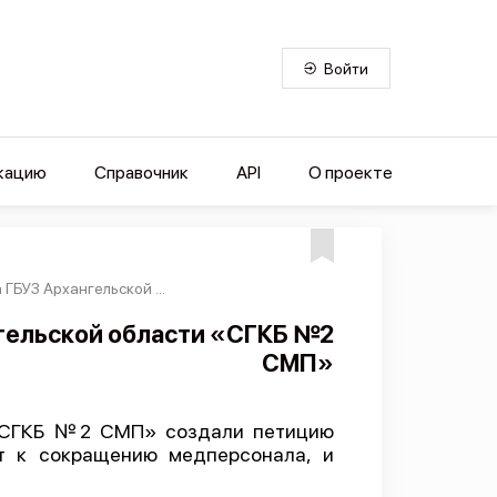
Войти
кацию
Справочник
API
О проекте
БУЗ Архангельской ...
гельской области «СГКБ №2
СМП»
 «СГКБ №2 СМП» создали петицию
ет к сокращению медперсонала, и