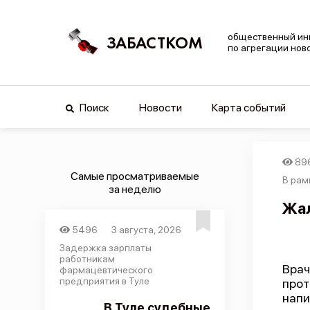
общественный ин
ЗАБАСТКОМ
по агрегации нов
Поиск
Новости
Карта событий
89
Самые просматриваемые
В рам
за неделю
Жал
5496
3 августа, 2026
Задержка зарплаты
работникам
Врач
фармацевтического
предприятия в Туле
прот
напи
В Туле судебные