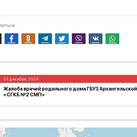
литься
mail
Facebook
Odnoklassniki
Telegram
Twitter
Viber
Vk
Whatsapp
23 декабря, 2024
Жалоба врачей родильного дома ГБУЗ Архангельской
«СГКБ №2 СМП»