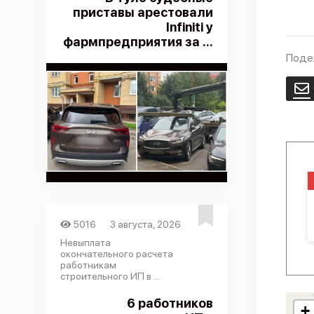
приставы арестовали
Infiniti у
фармпредприятия за ...
Поде
E
5016
3 августа, 2026
Невыплата
окончательного расчета
работникам
строительного ИП в ...
6 работников
+