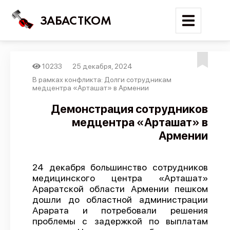
ЗАБАСТКОМ
10233
25 декабря, 2024
Войти
В рамках конфликта: Долги сотрудникам
медцентра «Арташат» в Армении
Поиск
Демонстрация сотрудников
медцентра «Арташат» в
Новости
Армении
Карта событий
Трудовые конфликты
24 декабря большинство сотрудников
Отчеты
медицинского центра «Арташат»
Араратской области Армении пешком
Предложить публикацию
дошли до областной администрации
Справочник
Арарата и потребовали решения
проблемы с задержкой по выплатам
API