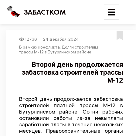
ЗАБАСТКОМ
12736
24 декабря, 2024
Войти
В рамках конфликта: Долги строителям
трассы М-12 в Бутурлинском районе
Поиск
Второй день продолжается
забастовка строителей трассы
Новости
М-12
Карта событий
Трудовые конфликты
Второй день продолжается забастовка
Отчеты
строителей платной трассы М-12 в
Бутурлинском районе. Сотни рабочих
Предложить публикацию
остановили работы из-за невыплаты
Справочник
заработной платы в течение нескольких
месяцев. Правоохранительные органы
API