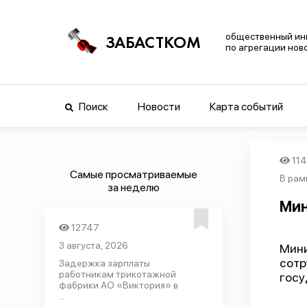
общественный ин
ЗАБАСТКОМ
по агрегации нов
Поиск
Новости
Карта событий
11
Самые просматриваемые
В рам
за неделю
Мин
12747
3 августа, 2026
Мин
сотр
Задержка зарплаты
работникам трикотажной
госу
фабрики АО «Виктория» в
...