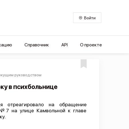
Войти
кацию
Справочник
API
О проекте
текущим руководством
ку в психбольнице
ая отреагировало на обращение
 №7 на улице Камвольной к главе
ку.