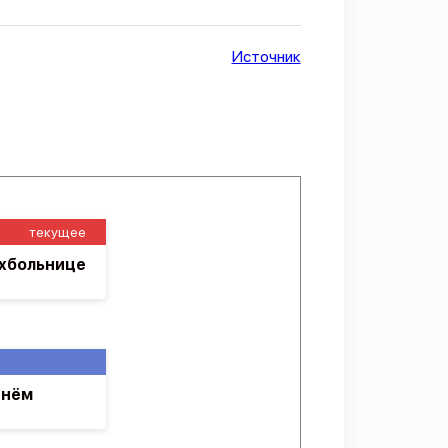
Источник
текущее
ихбольнице
днём