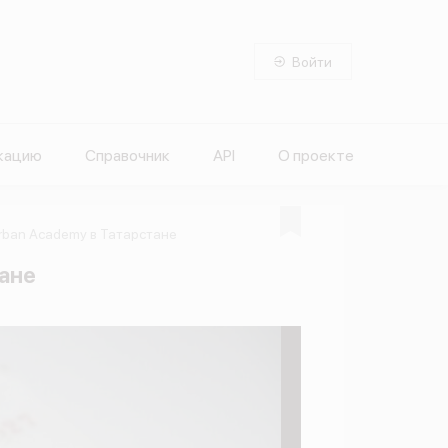
Войти
кацию
Справочник
API
О проекте
rban Academy в Татарстане
ане