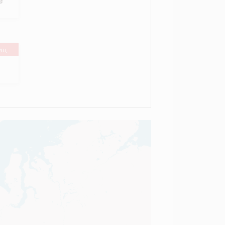
е
ущ.