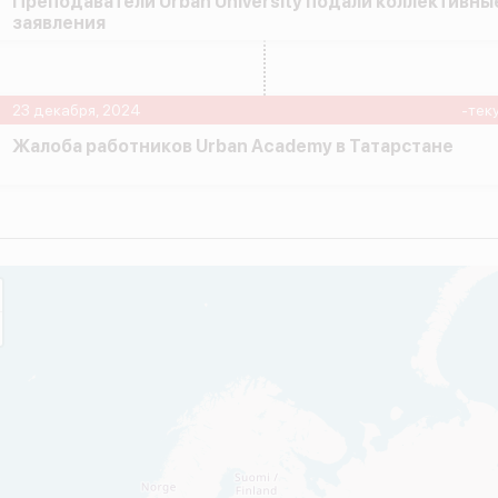
Преподаватели Urban University подали коллективны
заявления
23 декабря, 2024
-тек
Жалоба работников Urban Academy в Татарстане