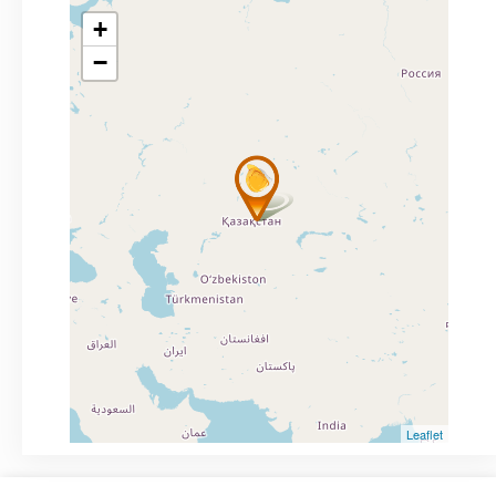
+
−
Leaflet