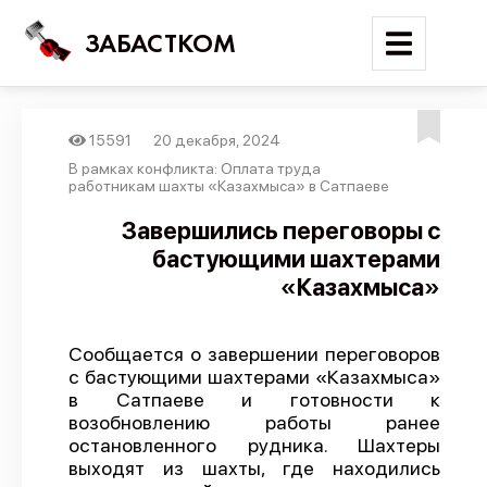
ЗАБАСТКОМ
15591
20 декабря, 2024
Войти
В рамках конфликта: Оплата труда
работникам шахты «Казахмыса» в Сатпаеве
Поиск
Завершились переговоры с
бастующими шахтерами
Новости
«Казахмыса»
Карта событий
Трудовые конфликты
Сообщается о завершении переговоров
Отчеты
с бастующими шахтерами «Казахмыса»
в Сатпаеве и готовности к
Предложить публикацию
возобновлению работы ранее
Справочник
остановленного рудника. Шахтеры
выходят из шахты, где находились
API