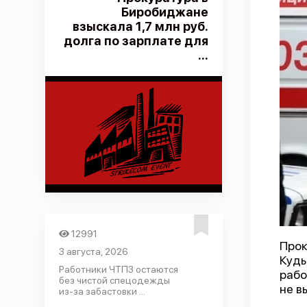
Биробиджане
взыскала 1,7 млн руб.
долга по зарплате для
...
12991
Прок
3 августа, 2026
Куды
Работники ЧТПЗ остаются
рабо
без чистой спецодежды
не в
из-за забастовки ...