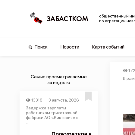
общественный ин
ЗАБАСТКОМ
по агрегации нов
Поиск
Новости
Карта событий
17
Самые просматриваемые
В рам
за неделю
13318
3 августа, 2026
Задержка зарплаты
работникам трикотажной
фабрики АО «Виктория» в
...
Прокуратура в