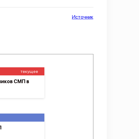
Источник
текущее
ников СМП в
П