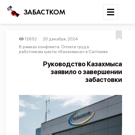
ЗАБАСТКОМ
12652
20 декабря, 2024
Войти
В рамках конфликта: Оплата труда
работникам шахты «Казахмыса» в Сатпаеве
Поиск
Руководство Казахмыса
заявило о завершении
Новости
забастовки
Карта событий
Трудовые конфликты
Отчеты
Предложить публикацию
Справочник
API