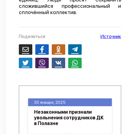
сложившийся профессиональный и
О проекте
сплочённый коллектив.
Политика конфиденциальности
Поделиться
Источник
30 января, 2025
Незаконными признали
увольнения сотрудников ДК
в Полазне