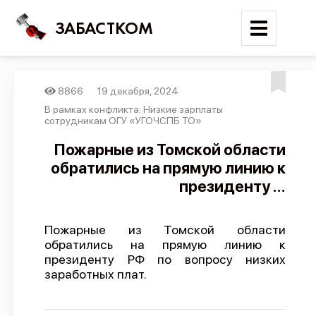
ЗАБАСТКОМ
8866
19 декабря, 2024
Войти
В рамках конфликта: Низкие зарплаты
сотрудникам ОГУ «УГОЧСПБ ТО»
Поиск
Пожарные из Томской области
обратились на прямую линию к
Новости
президенту ...
Карта событий
Трудовые конфликты
Пожарные из Томской области
Отчеты
обратились на прямую линию к
президенту РФ по вопросу низких
Предложить публикацию
заработных плат.
Справочник
API