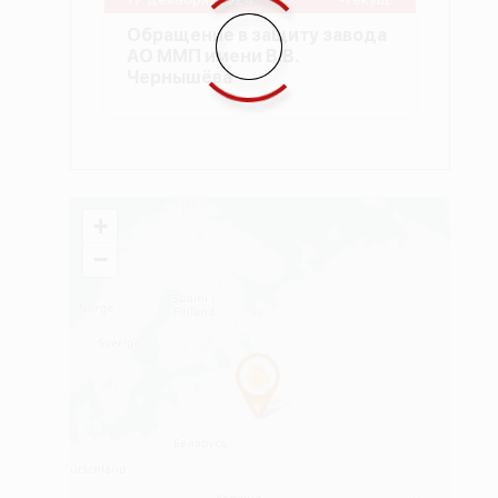
Обращение в защиту завода
АО ММП имени В.В.
Чернышёва
+
−