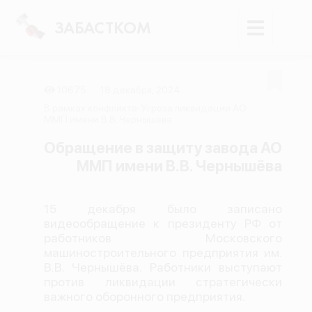
ЗАБАСТКОМ
10675
18 декабря, 2024
Войти
В рамках конфликта: Угроза ликвидации АО
ММП имени В.В. Чернышёва
Поиск
Обращение в защиту завода АО
ММП имени В.В. Чернышёва
Новости
Карта событий
15 декабря было записано
Трудовые конфликты
видеообращение к президенту РФ от
Отчеты
работников Московского
машиностроительного предприятия им.
Предложить публикацию
В.В. Чернышёва. Работники выступают
против ликвидации стратегически
Справочник
важного оборонного предприятия.
API