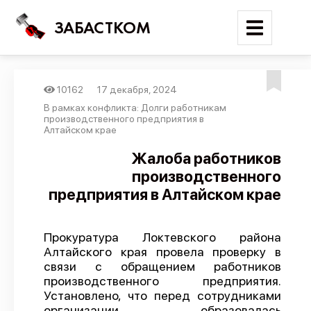
ЗАБАСТКОМ
10162
17 декабря, 2024
Войти
В рамках конфликта: Долги работникам
производственного предприятия в
Алтайском крае
Поиск
Жалоба работников
Новости
производственного
Карта событий
предприятия в Алтайском крае
Трудовые конфликты
Отчеты
Прокуратура Локтевского района
Алтайского края провела проверку в
Предложить публикацию
связи с обращением работников
производственного предприятия.
Справочник
Установлено, что перед сотрудниками
API
организации образовалась