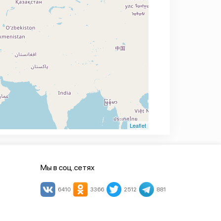
Leaflet
Мы в соц.сетях
6410
3366
2512
881