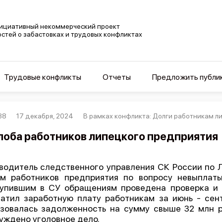
ициативный некоммерческий проект
остей о забастовках и трудовых конфликтах
Трудовые конфликты
Отчеты
Предложить публи
38
17 декабря, 2024
В рамках конфликта: Долги работникам л
оба работников липецкого предприятия
водитель следственного управления СК России по 
м работников предприятия по вопросу невыплат
упившим в СУ обращениям проведена проверка и у
атил заработную плату работникам за июнь - сент
зовалась задолженность на сумму свыше 32 млн р
уждено уголовное дело.