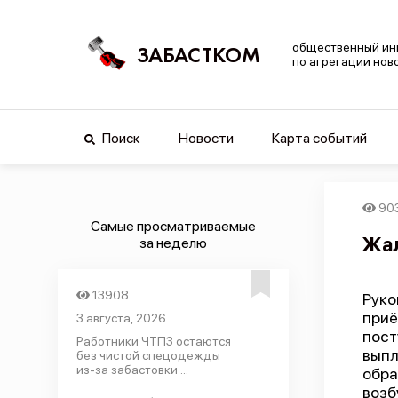
общественный ин
ЗАБАСТКОМ
по агрегации нов
Поиск
Новости
Карта событий
90
Самые просматриваемые
Жал
за неделю
13908
Руко
приё
3 августа, 2026
пост
Работники ЧТПЗ остаются
выпл
без чистой спецодежды
из-за забастовки ...
обра
возб