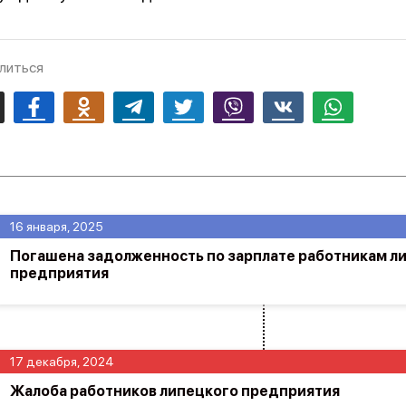
литься
mail
Facebook
Odnoklassniki
Telegram
Twitter
Viber
Vk
Whatsapp
16 января, 2025
Погашена задолженность по зарплате работникам л
предприятия
17 декабря, 2024
Жалоба работников липецкого предприятия