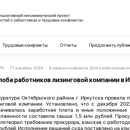
ициативный некоммерческий проект
остей о забастовках и трудовых конфликтах
Трудовые конфликты
Отчеты
Предложить публи
74
17 декабря, 2024
В рамках конфликта: Долги работникам л
оба работников лизинговой компании в 
уратура Октябрьского района г. Иркутска провела 
нговой компании. Установлено, что с декабря 202
ачивалась заработная плата и иные положенные
лженности составила свыше 1,5 млн рублей. Проку
летворил требования прокурора, взыскав с работода
рублей. Исполнение решений суда поставлено на кон