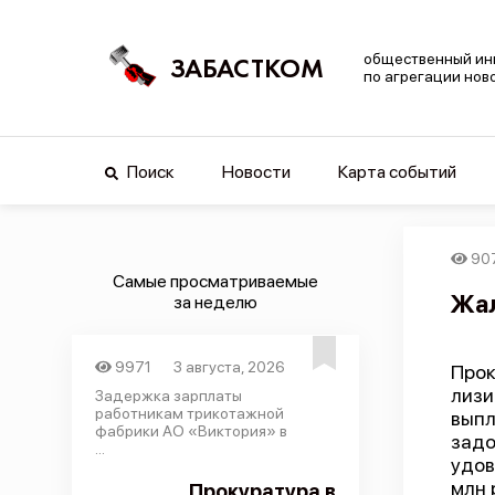
общественный ин
ЗАБАСТКОМ
по агрегации нов
Поиск
Новости
Карта событий
90
Самые просматриваемые
Жал
за неделю
9971
3 августа, 2026
Прок
лизи
Задержка зарплаты
работникам трикотажной
выпл
фабрики АО «Виктория» в
задо
...
удов
млн 
Прокуратура в