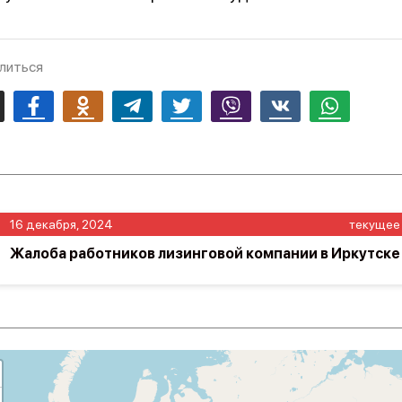
литься
mail
Facebook
Odnoklassniki
Telegram
Twitter
Viber
Vk
Whatsapp
16 декабря, 2024
текущее
Жалоба работников лизинговой компании в Иркутске