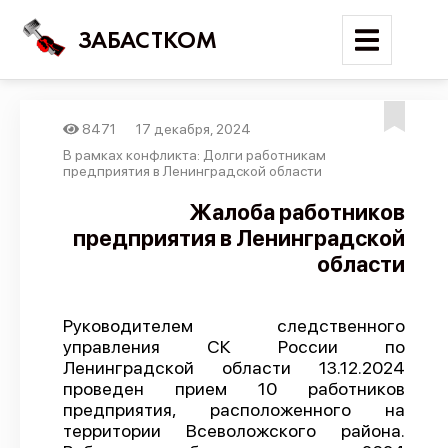
ЗАБАСТКОМ
8471
17 декабря, 2024
Войти
В рамках конфликта: Долги работникам
предприятия в Ленинградской области
Поиск
Жалоба работников
предприятия в Ленинградской
Новости
области
Карта событий
Трудовые конфликты
Руководителем следственного
Отчеты
управления СК России по
Ленинградской области 13.12.2024
Предложить публикацию
проведен прием 10 работников
Справочник
предприятия, расположенного на
территории Всеволожского района.
API