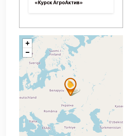
«Курск АгроАктив»
+
−