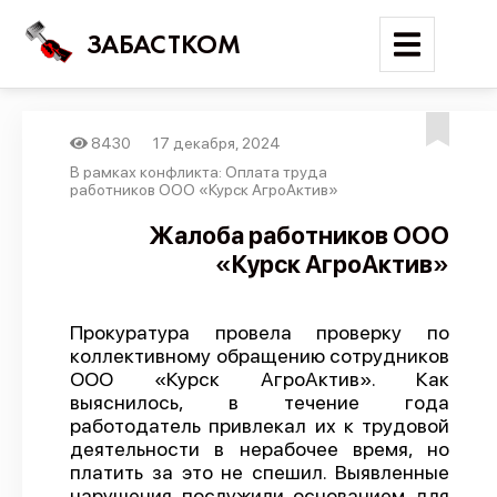
ЗАБАСТКОМ
8430
17 декабря, 2024
Войти
В рамках конфликта: Оплата труда
работников ООО «Курск АгроАктив»
Поиск
Жалоба работников ООО
«Курск АгроАктив»
Новости
Карта событий
Прокуратура провела проверку по
Трудовые конфликты
коллективному обращению сотрудников
Отчеты
ООО «Курск АгроАктив». Как
выяснилось, в течение года
Предложить публикацию
работодатель привлекал их к трудовой
деятельности в нерабочее время, но
Справочник
платить за это не спешил. Выявленные
API
нарушения послужили основанием для