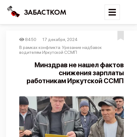
ЗАБАСТКОМ
8450
17 декабря, 2024
Войти
В рамках конфликта: Урезание надбавок
водителям Иркутской ССМП
Поиск
Минздрав не нашел фактов
снижения зарплаты
Новости
работникам Иркутской ССМП
Карта событий
Трудовые конфликты
Отчеты
Предложить публикацию
Справочник
API