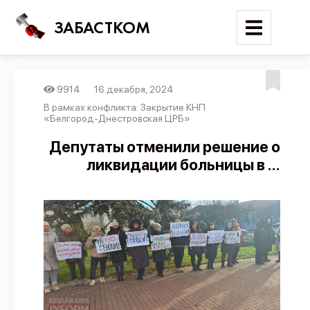
ЗАБАСТКОМ
9914
16 декабря, 2024
Войти
В рамках конфликта: Закрытие КНП
«Белгород-Днестровская ЦРБ»
Поиск
Депутаты отменили решение о
ликвидации больницы в ...
Новости
Карта событий
Трудовые конфликты
Отчеты
Предложить публикацию
Справочник
API