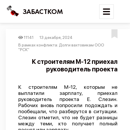
ЗАБАСТКОМ
11141
13 декабря, 2024
Войти
В рамках конфликта: Долги вахтовикам ООО
"РСК"
Поиск
К строителям М-12 приехал
руководитель проекта
Новости
Карта событий
К строителям М-12, которым не
Трудовые конфликты
выплатили зарплату, приехал
Отчеты
руководитель проекта Е. Слезин.
Рабочих вновь попросили подождать и
Предложить публикацию
пообещали, что разберутся в ситуации.
Слезин отметил, что не будет разницы
Справочник
между теми, кто получает полный
API
расчет или зарплату.